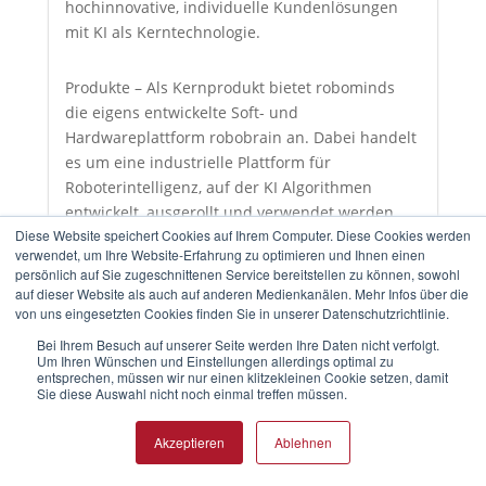
hochinnovative, individuelle Kundenlösungen
mit KI als Kerntechnologie.
Produkte – Als Kernprodukt bietet robominds
die eigens entwickelte Soft- und
Hardwareplattform robobrain an. Dabei handelt
es um eine industrielle Plattform für
Roboterintelligenz, auf der KI Algorithmen
entwickelt, ausgerollt und verwendet werden
Diese Website speichert Cookies auf Ihrem Computer. Diese Cookies werden
können. Zur Erkennung der Umgebung wird
verwendet, um Ihre Website-Erfahrung zu optimieren und Ihnen einen
eine 2D/3D-Kamera für das Robotersehen,
persönlich auf Sie zugeschnittenen Service bereitstellen zu können, sowohl
robobrain.eye, mitgeliefert. Mit robobrain lassen
auf dieser Website als auch auf anderen Medienkanälen. Mehr Infos über die
sich innerhalb kürzester Zeit komplexe
von uns eingesetzten Cookies finden Sie in unserer Datenschutzrichtlinie.
Roboterapplikationen umsetzen, wie
Bei Ihrem Besuch auf unserer Seite werden Ihre Daten nicht verfolgt.
Um Ihren Wünschen und Einstellungen allerdings optimal zu
Kommissionieren, Pick and Place oder Fügen.
entsprechen, müssen wir nur einen klitzekleinen Cookie setzen, damit
Sie diese Auswahl nicht noch einmal treffen müssen.
Standard Lösungen – Als Erweiterung der
robobrain Plattform bietet robominds
Akzeptieren
Ablehnen
standardisierte Roboterlösungen an, die flexibel