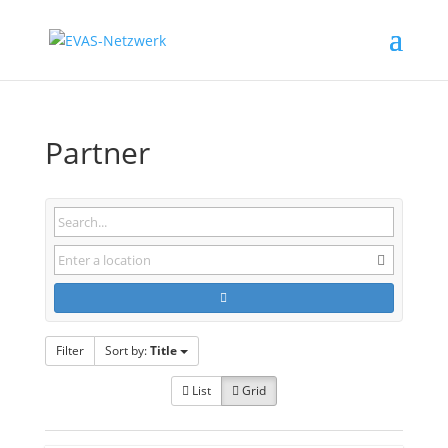
Partner
Filter
Sort by:
Title
List
Grid