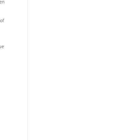
den
of
ue