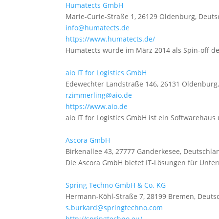
Humatects GmbH
Marie-Curie-Straße 1, 26129 Oldenburg, Deut
info@humatects.de
https://www.humatects.de/
Humatects wurde im März 2014 als Spin-off des 
aio IT for Logistics GmbH
Edewechter Landstraße 146, 26131 Oldenburg
rzimmerling@aio.de
https://www.aio.de
aio IT for Logistics GmbH ist ein Softwarehau
Ascora GmbH
Birkenallee 43, 27777 Ganderkesee, Deutschla
Die Ascora GmbH bietet IT-Lösungen für Unt
Spring Techno GmbH & Co. KG
Hermann-Köhl-Straße 7, 28199 Bremen, Deuts
s.burkard@springtechno.com
http://springtechno.eu/