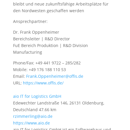
bleibt und neue zukunftsfähige Arbeitsplätze für
den Nordwesten geschaffen werden
Ansprechpartner:
Dr. Frank Oppenheimer
Bereichsleiter | R&D Director
FuE Bereich Produktion | R&D Division
Manufacturing
Phone/Fax: +49 441 9722 – 285/282
Mobile: +49 176 188 110 53
Email:
Frank.Oppenheimer@offis.de
URL:
https://www.offis.de/
aio IT for Logistics GmbH
Edewechter Landstraße 146, 26131 Oldenburg,
Deutschland
47.66 km
rzimmerling@aio.de
https://www.aio.de
aio IT for Logistics GmbH ist ein Softwarehaus und