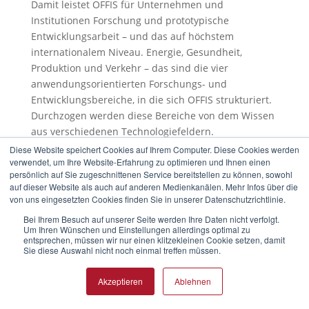
Damit leistet OFFIS für Unternehmen und
Institutionen Forschung und prototypische
Entwicklungsarbeit – und das auf höchstem
internationalem Niveau. Energie, Gesundheit,
Produktion und Verkehr – das sind die vier
anwendungsorientierten Forschungs- und
Entwicklungsbereiche, in die sich OFFIS strukturiert.
Durchzogen werden diese Bereiche von dem Wissen
aus verschiedenen Technologiefeldern.
Diese Website speichert Cookies auf Ihrem Computer. Diese Cookies werden
Das Ergebnis dieser Arbeit wirkt auf zwei Ebenen:
verwendet, um Ihre Website-Erfahrung zu optimieren und Ihnen einen
Zum einen hat sich OFFIS national wie international
persönlich auf Sie zugeschnittenen Service bereitstellen zu können, sowohl
auf dieser Website als auch auf anderen Medienkanälen. Mehr Infos über die
als Center of Excellence für ausgewählte
von uns eingesetzten Cookies finden Sie in unserer Datenschutzrichtlinie.
Anwendungsgebiete der Informatik einen Namen
Bei Ihrem Besuch auf unserer Seite werden Ihre Daten nicht verfolgt.
gemacht und OFFIS-Entwicklungen werden von
Um Ihren Wünschen und Einstellungen allerdings optimal zu
Industrien und Institutionen auf der ganzen Welt
entsprechen, müssen wir nur einen klitzekleinen Cookie setzen, damit
Sie diese Auswahl nicht noch einmal treffen müssen.
genutzt.
Zum anderen versteht sich OFFIS regionalpolitisch
Akzeptieren
Ablehnen
als Innovationsmotor, durch den Wissen vor Ort